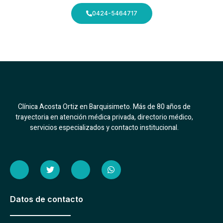
0424-5464717
Clínica Acosta Ortiz en Barquisimeto. Más de 80 años de
trayectoria en atención médica privada, directorio médico,
servicios especializados y contacto institucional.
I
T
I
W
c
w
c
h
o
i
o
a
n
t
n
t
-
t
-
s
Datos de contacto
f
e
i
a
a
r
n
p
c
s
p