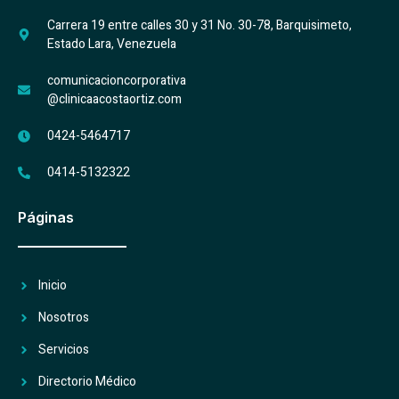
e
t
b
a
Carrera 19 entre calles 30 y 31 No. 30-78, Barquisimeto,
o
g
Estado Lara, Venezuela
o
r
k
a
m
comunicacioncorporativa
-
@clinicaacostaortiz.com
1
0424-5464717
0414-5132322
Páginas
Inicio
Nosotros
Servicios
Directorio Médico