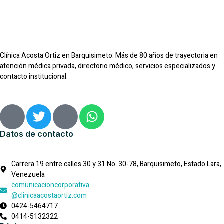
Clínica Acosta Ortiz en Barquisimeto. Más de 80 años de trayectoria en
atención médica privada, directorio médico, servicios especializados y
contacto institucional.
I
T
I
W
c
w
c
h
o
i
o
a
Datos de contacto
n
t
n
t
-
t
-
s
Carrera 19 entre calles 30 y 31 No. 30-78, Barquisimeto, Estado Lara,
f
e
i
a
Venezuela
a
r
n
p
comunicacioncorporativa
c
s
p
@clinicaacostaortiz.com
0424-5464717
e
t
0414-5132322
b
a