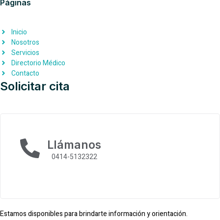
Páginas
o
g
o
r
k
a
Inicio
Nosotros
m
Servicios
-
Directorio Médico
1
Contacto
Solicitar cita
Llámanos
0414-5132322
Estamos disponibles para brindarte información y orientación.